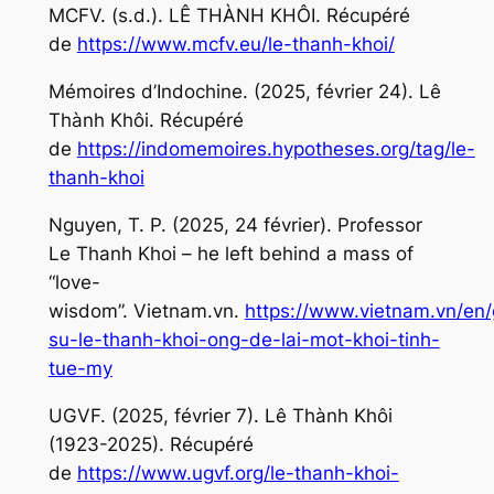
MCFV. (s.d.). LÊ THÀNH KHÔI. Récupéré
de
https://www.mcfv.eu/le-thanh-khoi/
Mémoires d’Indochine. (2025, février 24). Lê
Thành Khôi. Récupéré
de
https://indomemoires.hypotheses.org/tag/le-
thanh-khoi
Nguyen, T. P. (2025, 24 février). Professor
Le Thanh Khoi – he left behind a mass of
“love-
wisdom”.
Vietnam.vn
.
https://www.vietnam.vn/en/
su-le-thanh-khoi-ong-de-lai-mot-khoi-tinh-
tue-my
UGVF. (2025, février 7). Lê Thành Khôi
(1923-2025). Récupéré
de
https://www.ugvf.org/le-thanh-khoi-