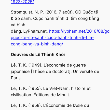
1923-2025/
Stromquist, N. P. (2016, 7 août). GD Quốc tế
& So sánh: Cuộc hành trình đi tìm công bằng
và bình
đẳng.
LyPham.net
.
https://lypham.net/2016/08/gd
quoc-te-so-sanh-cuoc-hanh-trinh-di-tim-
cong-bang-va-binh-dang/
Oeuvres de Lê Thành Khôi
Lê, T. K. (1949).
L’économie de guerre
japonaise
[Thèse de doctorat]. Université de
Paris.
Lê, T. K. (1955).
Le Viêt-Nam, histoire et
civilisation
. Éditions de Minuit.
Lê, T. K. (1958).
L’Économie de l’Asie du