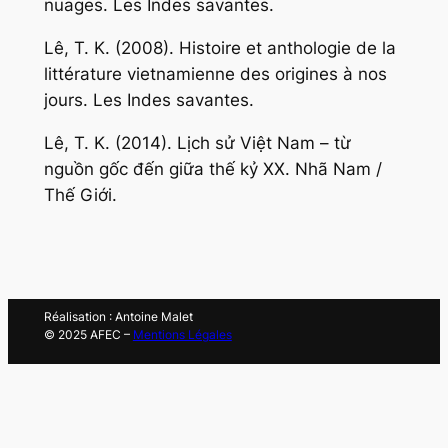
nuages
. Les Indes savantes.
Lê, T. K. (2008).
Histoire et anthologie de la
littérature vietnamienne des origines à nos
jours
. Les Indes savantes.
Lê, T. K. (2014).
Lịch sử Việt Nam – từ
nguồn gốc đến giữa thế kỷ
XX. Nhã Nam /
Thế Giới.
Réalisation : Antoine Malet
© 2025 AFEC –
Mentions Légales