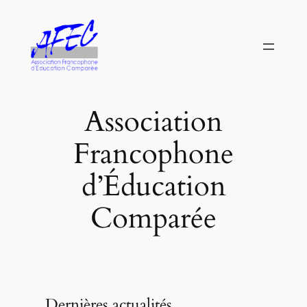
Aller
au
contenu
Association
Francophone
d’Éducation
Comparée
Dernières actualités