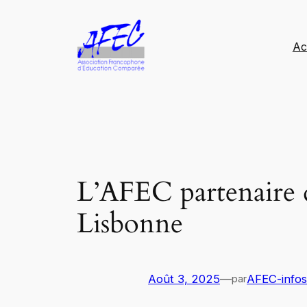
Aller
au
Ac
contenu
L’AFEC partenaire
Lisbonne
Août 3, 2025
—
AFEC-infos
par