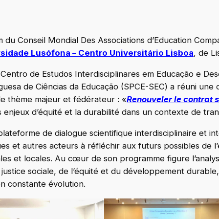
u Conseil Mondial Des Associations d’Education Comparée
sidade Lusófona – Centro Universitário Lisboa
, de L
Centro de Estudos Interdisciplinares em Educação e Des
esa de Ciências da Educação (SPCE-SEC) a réuni une c
 le thème majeur et fédérateur : «
Renouveler le contrat s
es enjeux d’équité et la durabilité dans un contexte de tr
forme de dialogue scientifique interdisciplinaire et inte
es et autres acteurs à réfléchir aux futurs possibles de 
ales et locales. Au cœur de son programme figure l’analys
 justice sociale, de l’équité et du développement durable,
n constante évolution.