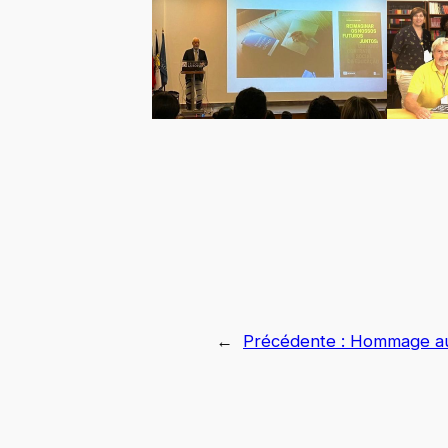
←
Précédente :
Hommage au 